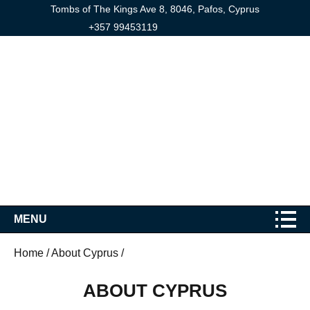
Tombs of The Kings Ave 8, 8046, Pafos, Cyprus
+357 99453119
MENU
Home
/
About Cyprus
/
ABOUT CYPRUS