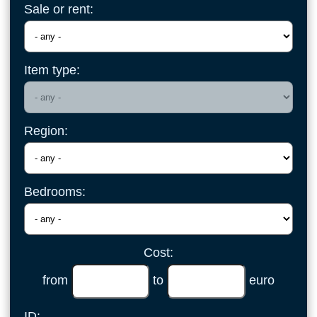
Sale or rent:
Item type:
Region:
Bedrooms:
Cost:
from
to
euro
ID: