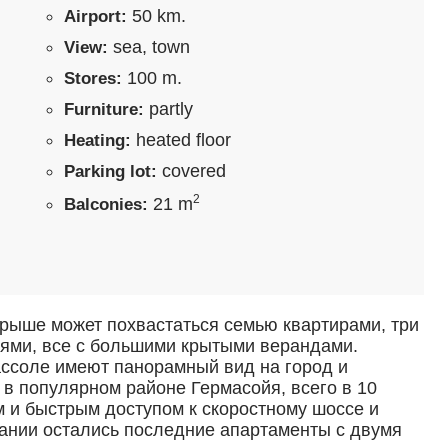
50 km.
Airport:
sea, town
View:
100 m.
Stores:
partly
Furniture:
heated floor
Heating:
covered
Parking lot:
2
21 m
Balconies:
крыше может похвастаться семью квартирами, три
ьнями, все с большими крытыми верандами.
ссоле имеют панорамный вид на город и
 в популярном районе Гермасойя, всего в 10
м и быстрым доступом к скоростному шоссе и
здании остались последние апартаменты с двумя