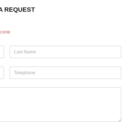
A REQUEST
ссоле