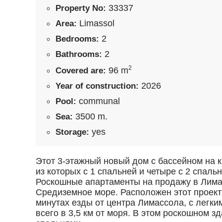
33337
Property No:
Limassol
Area:
2
Bedrooms:
2
Bathrooms:
2
96 m
Covered are:
2026
Year of construction:
communal
Pool:
3500 m.
Sea:
yes
Storage:
Этот 3-этажный новый дом с бассейном на 
из которых с 1 спальней и четыре с 2 спал
Роскошные апартаменты на продажу в Лима
Средиземное море. Расположен этот проект
минутах езды от центра Лимассола, с легки
всего в 3,5 км от моря. В этом роскошном 