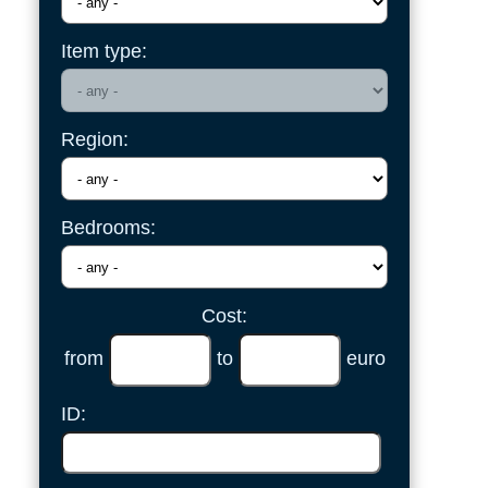
Item type:
Region:
Bedrooms:
Cost:
from
to
euro
ID: