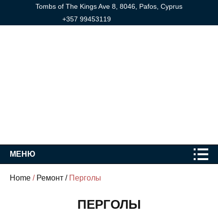
Tombs of The Kings Ave 8, 8046, Pafos, Cyprus
+357 99453119
МЕНЮ
Home
/
Ремонт /
Перголы
ПЕРГОЛЫ