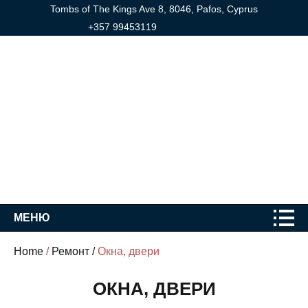
Tombs of The Kings Ave 8, 8046, Pafos, Cyprus
+357 99453119
МЕНЮ
Home
/
Ремонт /
Окна, двери
ОКНА, ДВЕРИ